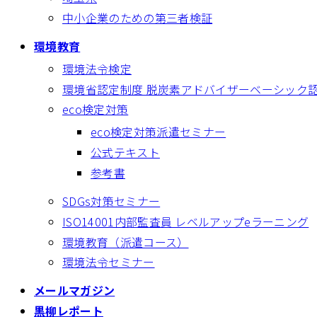
中小企業のための第三者検証
環境教育
環境法令検定
環境省認定制度 脱炭素アドバイザーベーシック
eco検定対策
eco検定対策派遣セミナー
公式テキスト
参考書
SDGs対策セミナー
ISO14001内部監査員 レベルアップeラーニング
環境教育（派遣コース）
環境法令セミナー
メールマガジン
黒柳レポート