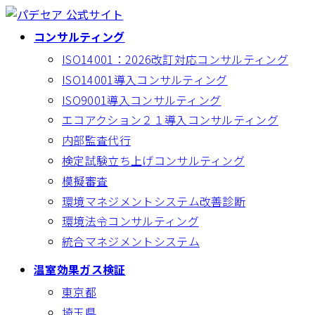
コ
ナ
ン
ビ
コンサルティング
テ
ゲ
ISO14001：2026改訂対応コンサルティング
ン
ー
ISO14001導入コンサルティング
ツ
シ
へ
ョ
ISO9001導入コンサルティング
ス
ン
エコアクション２１導入コンサルティング
キ
に
内部監査代行
ッ
移
検定試験立ち上げコンサルティング
プ
動
模擬審査
環境マネジメントシステム改善診断
環境法令コンサルティング
統合マネジメントシステム
温室効果ガス検証
東京都
埼玉県