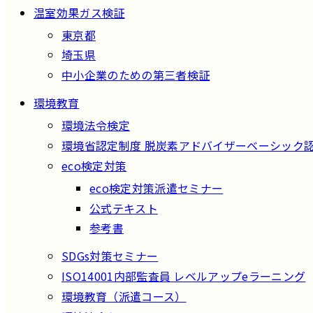
温室効果ガス検証
東京都
埼玉県
中小企業のための第三者検証
環境教育
環境法令検定
環境省認定制度 脱炭素アドバイザーベーシック
eco検定対策
eco検定対策派遣セミナー
公式テキスト
参考書
SDGs対策セミナー
ISO14001内部監査員 レベルアップeラーニング
環境教育（派遣コース）