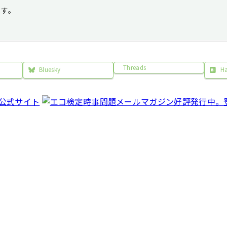
ます。
Threads
Bluesky
H