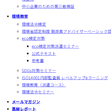
中小企業のための第三者検証
環境教育
環境法令検定
環境省認定制度 脱炭素アドバイザーベーシック
eco検定対策
eco検定対策派遣セミナー
公式テキスト
参考書
SDGs対策セミナー
ISO14001内部監査員 レベルアップeラーニング
環境教育（派遣コース）
環境法令セミナー
メールマガジン
黒柳レポート