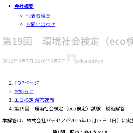
会社概要
代表者経歴
お問い合わせ
第19回 環境社会検定（ec
最
2016年4月7日
2016年4月7日
pdca-admin
終
更
新
TOPページ
日
お知らせ
時
エコ検定 解答速報
:
第19回 環境社会検定（eco検定）試験 模範解答
本解答は、株式会社パデセアが2015年12月13日（日）に
第1問 配点：各1点×10