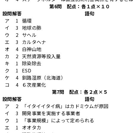
第6問 配点：各１点×１０
設問
解答
語句
ア
1
循環
イ
3
地球の肺
ウ
2
サヘル
エ
3
カルタヘナ
オ
4
白神山地
カ
2
天然資源等投入量
キ
1
除染除去
ク
1
ESD
ケ
4
釧路湿原（北海道）
コ
4
６次産業化
第7問 配点：各２点×５
設問
解答
語句
ア
2
「イタイイタイ病」はカドミウムが原因
イ
3
開発事業を実施する事業者
ウ
1
「事業規模」によって定められる
エ
1
オオタカ