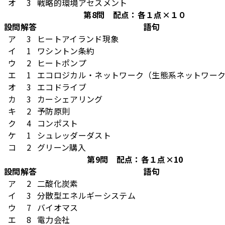
オ
3
戦略的環境アセスメント
第8問 配点：各１点×１０
設問
解答
語句
ア
3
ヒートアイランド現象
イ
1
ワシントン条約
ウ
2
ヒートポンプ
エ
1
エコロジカル・ネットワーク（生態系ネットワー
オ
3
エコドライブ
カ
3
カーシェアリング
キ
2
予防原則
ク
4
コンポスト
ケ
1
シュレッダーダスト
コ
2
グリーン購入
第9問 配点：各１点×10
設問
解答
語句
ア
2
二酸化炭素
イ
3
分散型エネルギーシステム
ウ
7
バイオマス
エ
8
電力会社