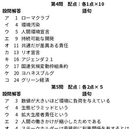
第4問 配点：各1点×10
設問
解答
語句
ア
1
ローマクラブ
イ
4
環境汚染
ウ
5
人間環境宣言
エ
9
持続可能な開発
オ
11
共通だが差異ある責任
カ
13
リオ宣言
キ
16
アジェンダ２１
ク
17
国連気候変動枠組条約
ケ
20
ヨハネスブルグ
コ
24
グリーン経済
第5問 配点：各2点×５
設問
解答
語句
ア
3
数値が大きいほど環境に負荷を与えている
イ
4
生態ピラミッドという
ウ
4
拡大生産者責任という
エ
2
人間の働きかけが縮小したためである
オ
4
ステークホルダーは直接的に利害関係を有すると