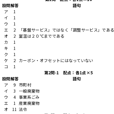
設問
解答
語句
ア
1
イ
1
ウ
1
エ
2
「基盤サービス」ではなく「調整サービス」であ
オ
2
室温は２０℃までである
カ
1
キ
1
ク
1
ケ
2
カーボン・オフセットにはなっていない
コ
1
第2問-1 配点：各1点×5
設問
解答
語句
ア
9
市町村
イ
3
一般廃棄物
ウ
4
事業系ごみ
エ
1
産業廃棄物
オ
11
法令