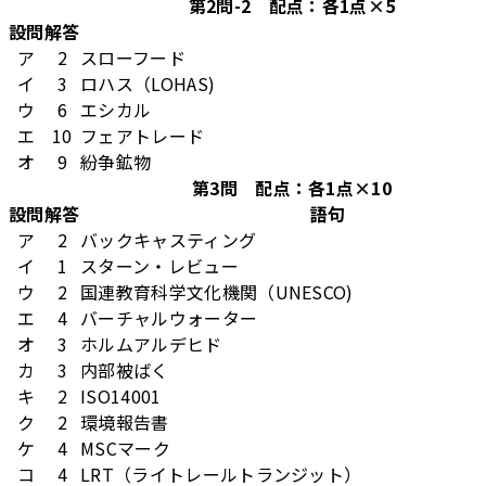
第2問-2 配点：各1点×5
設問
解答
ア
2
スローフード
イ
3
ロハス（LOHAS)
ウ
6
エシカル
エ
10
フェアトレード
オ
9
紛争鉱物
第3問 配点：各1点×10
設問
解答
語句
ア
2
バックキャスティング
イ
1
スターン・レビュー
ウ
2
国連教育科学文化機関（UNESCO)
エ
4
バーチャルウォーター
オ
3
ホルムアルデヒド
カ
3
内部被ばく
キ
2
ISO14001
ク
2
環境報告書
ケ
4
MSCマーク
コ
4
LRT（ライトレールトランジット）