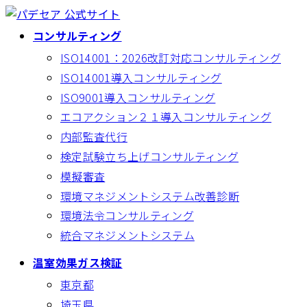
コ
ナ
ン
ビ
コンサルティング
テ
ゲ
ISO14001：2026改訂対応コンサルティング
ン
ー
ISO14001導入コンサルティング
ツ
シ
へ
ョ
ISO9001導入コンサルティング
ス
ン
エコアクション２１導入コンサルティング
キ
に
内部監査代行
ッ
移
検定試験立ち上げコンサルティング
プ
動
模擬審査
環境マネジメントシステム改善診断
環境法令コンサルティング
統合マネジメントシステム
温室効果ガス検証
東京都
埼玉県